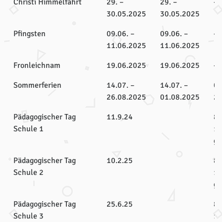
Christi Himmelfahrt
29. –
29. –
-
30.05.2025
30.05.2025
Pfingsten
09.06. –
09.06. –
-
11.06.2025
11.06.2025
Fronleichnam
19.06.2025
19.06.2025
-
Sommerferien
14.07. –
14.07. –
04
26.08.2025
01.08.2025
26
Pädagogischer Tag
11.9.24
8.
Schule 1
16
ge
Pädagogischer Tag
10.2.25
8.
Schule 2
16
ge
Pädagogischer Tag
25.6.25
8.
Schule 3
16