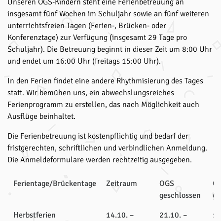
Unseren OGS-Kindern steht eine Ferienbetreuung an
insgesamt fünf Wochen im Schuljahr sowie an fünf weiteren
unterrichtsfreien Tagen (Ferien-, Brücken- oder
Konferenztage) zur Verfügung (insgesamt 29 Tage pro
Schuljahr). Die Betreuung beginnt in dieser Zeit um 8:00 Uhr
und endet um 16:00 Uhr (freitags 15:00 Uhr).
In den Ferien findet eine andere Rhythmisierung des Tages
statt. Wir bemühen uns, ein abwechslungsreiches
Ferienprogramm zu erstellen, das nach Möglichkeit auch
Ausflüge beinhaltet.
Die Ferienbetreuung ist kostenpflichtig und bedarf der
fristgerechten, schriftlichen und verbindlichen Anmeldung.
Die Anmeldeformulare werden rechtzeitig ausgegeben.
Ferientage/Brückentage
Zeitraum
OGS
O
geschlossen
ge
Herbstferien
14.10. –
21.10. –
14