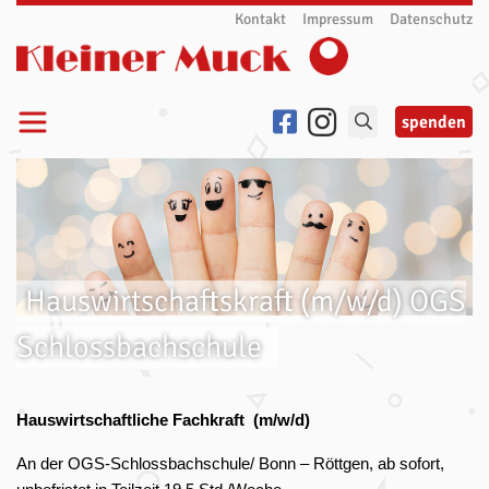
Zum Inhalt springen
Kontakt
Impressum
Datenschutz
spenden
Hauswirtschaftskraft (m/w/d) OGS
Schlossbachschule
Hauswirtschaftliche Fachkraft (m/w/d)
An der OGS-Schlossbachschule/ Bonn – Röttgen, ab sofort,